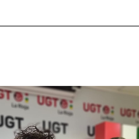
p
gram