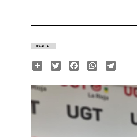
IGUALDAD
Share
Twitter
Facebook
WhatsAp
Tele