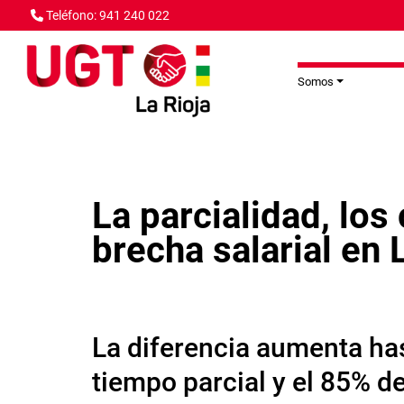
Pasar al contenido principal
Teléfono: 941 240 022
Somos
La parcialidad, los
brecha salarial en 
La diferencia aumenta has
tiempo parcial y el 85% d