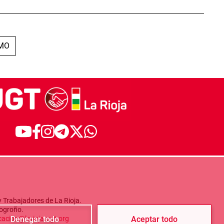
MA PÁGINA
IMO
 Trabajadores de La Rioja.
Logroño.
acion@larioja.ugt.org
Denegar todo
Aceptar todo