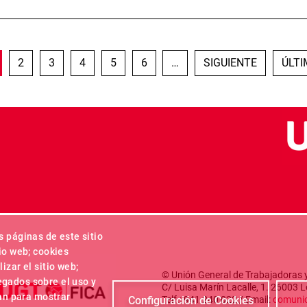
GINA ACTUAL
PÁGINA
PÁGINA
PÁGINA
PÁGINA
PÁGINA
SIGUIENTE PÁGINA
ÚLTI
2
3
4
5
6
…
SIGUIENTE
ÚLT
s páginas de este sitio
io web; cookies
izar el sitio web;
© Unión General de Trabajadoras y
egados sobre el uso y
C/ Luisa Marín Lacalle, 1. 26003 
zan para mostrar
Telf.: 941 240 022 / Email:
comunic
Configuración de Cookies