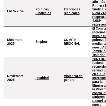
año más
Primera 
Políticas
Elecciones
Sindical 
Enero 2026
Sindicales
Sindicales
Rioja y 
respeto 
1.089
represen
El Comit
regional
insta a f
Diciembre
COMITÉ
pobreza 
Empleo
2025
REGIONAL
mediant
nuevo A
“ambicio
“salarios
25N | UG
fusionó
recuerdo
reivindic
en el Día
Noviembre
Violencia de
Igualdad
Internac
2025
género
para la
Eliminac
la Violen
contra la
Mujeres
Raquel O
nueva