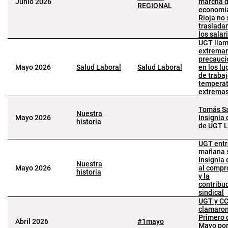
Junio 2026
marcha d
REGIONAL
economía
Rioja no 
traslada
los salar
UGT llam
extremar
precauci
Mayo 2026
Salud Laboral
Salud Laboral
en los lu
de traba
temperat
extrema
Tomás Sa
Nuestra
Mayo 2026
Insignia 
historia
de UGT L
UGT ent
mañana 
Insignia 
Nuestra
Mayo 2026
al compr
historia
y la
contribu
sindical
UGT y C
clamaron
Primero 
Abril 2026
#1mayo
Mayo por 