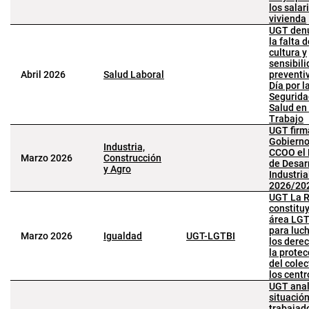
los salari
vivienda
UGT den
la falta 
cultura y
sensibil
Abril 2026
Salud Laboral
preventiv
Día por l
Segurida
Salud en 
Trabajo
UGT firm
Gobierno
Industria,
CCOO el 
Marzo 2026
Construcción
de Desar
y Agro
Industria
2026/20
UGT La R
constitu
área LGT
para luch
Marzo 2026
Igualdad
UGT-LGTBI
los dere
la protec
del colec
los centr
UGT anal
situación
trabajad