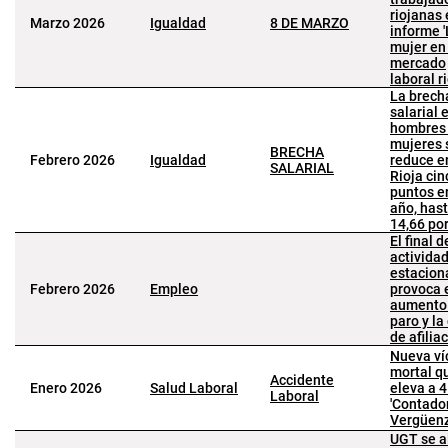
riojanas 
Marzo 2026
Igualdad
8 DE MARZO
informe 
mujer en
mercado
laboral r
La brech
salarial 
hombres
mujeres 
BRECHA
Febrero 2026
Igualdad
reduce e
SALARIAL
Rioja cin
puntos e
año, hast
14,66 por
El final d
activida
estacion
Febrero 2026
Empleo
provoca 
aumento
paro y la
de afilia
Nueva ví
mortal q
Accidente
Enero 2026
Salud Laboral
eleva a 4
Laboral
'Contador
Vergüenz
UGT se a