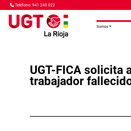
Pasar al contenido principal
Teléfono: 941 240 022
Somos
UGT-FICA solicita a 
trabajador fallecid