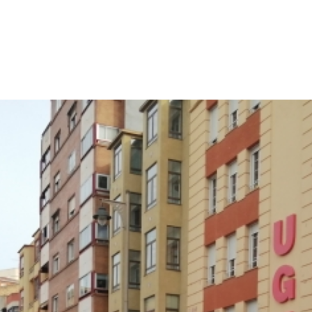
p
gram