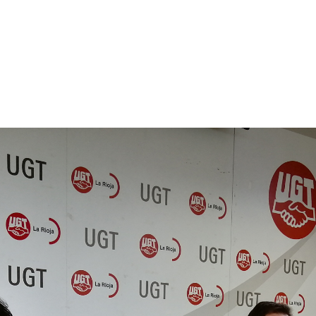
p
gram