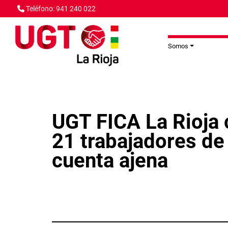
Pasar al contenido principal
Teléfono: 941 240 022
Somos
UGT FICA La Rioja c
21 trabajadores de
cuenta ajena