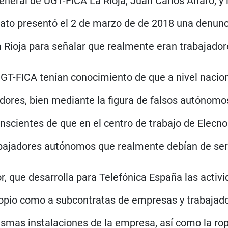
neral de UGT-FICA La Rioja, Juan Carlos Alfaro, y l
ato presentó el 2 de marzo de de 2018 una denunci
a Rioja para señalar que realmente eran trabajador
T-FICA tenían conocimiento de que a nivel nacion
adores, bien mediante la figura de falsos autónom
onscientes de que en el centro de trabajo de Elec
abajadores autónomos que realmente debían de ser
, que desarrolla para Telefónica España las activ
propio como a subcontratas de empresas y trabaja
ismas instalaciones de la empresa, así como la rop