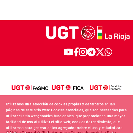
Utilizamos una selección de cookies propias y de terceros en las
páginas de este sitio web: Cookies esenciales, que son necesarias para
utilizar el sitio web; cookies funcionales, que proporcionan una mayor
facilidad de uso al utilizar el sitio web; cookies de rendimiento, que
utilizamos para generar datos agregados sobre el uso y estadísticas
© Unión General de Trabajadoras y Trabajadores de La Rioja.