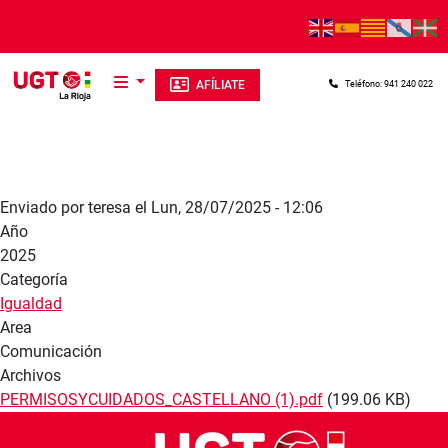
Pasar al contenido principal
AFÍLIATE
Teléfono: 941 240 022
Enviado por
teresa
el
Lun, 28/07/2025 - 12:06
Año
2025
Categoría
Igualdad
Area
Comunicación
Archivos
PERMISOSYCUIDADOS_CASTELLANO (1).pdf
(199.06 KB)