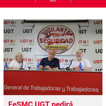
labor
FeSMC UGT pedirá