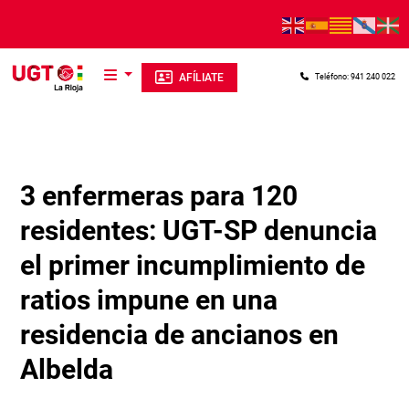
Pasar al contenido principal
AFÍLIATE
Teléfono: 941 240 022
3 enfermeras para 120
residentes: UGT-SP denuncia
el primer incumplimiento de
ratios impune en una
residencia de ancianos en
Albelda