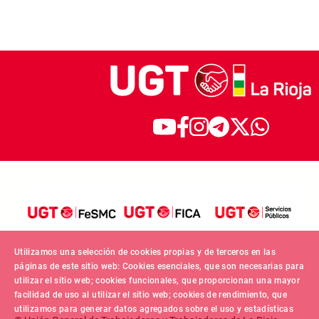
Utilizamos una selección de cookies propias y de terceros en las
páginas de este sitio web: Cookies esenciales, que son necesarias para
utilizar el sitio web; cookies funcionales, que proporcionan una mayor
facilidad de uso al utilizar el sitio web; cookies de rendimiento, que
utilizamos para generar datos agregados sobre el uso y estadísticas